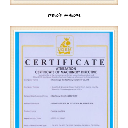
የጭረት መቁረጫ