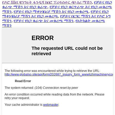
የዶሮ fillet ዊንግሩት ፋንዲሻ ከበሮ ፕሪዱስተር ዳቦ ሰሪ ማሽን
,
የቻይና የስጋ
ቁራጭ ማሽን እና የስጋ ቁራጭ
,
የቻይና የስጋ ቁርጥራጭ እና የስጋ መቁረጫ
ማሽን
,
የቻይና የስጋ ማቀነባበሪያ ማሽን እና የስጋ መቁረጫ
,
የቻይና የስጋ
ማቀነባበሪያ ማሽን እና የስጋ መቁረጫ
,
የቻይና በርገር ማሽን እና የዶሮ ኑግ
ማሽን
,
የቻይና የስጋ ቁራጭ እና መቁረጫ ማሽን
,
የአትክልት መቁረጫ
ማሽን