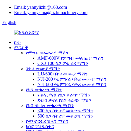
Email: yannylizhi@163.com
Email: yannysima@lizhimachinery.com
English
ቤት
ምርቶች
የምግብ መፍጠሪያ ማሽን
AMF-600V የምግብ መፍጠሪያ ማሽን
CXJ-100 ስጋ ፓቲ ሰሪ ማሽን
ባትሪ መሙያ ማሽን
LJJ-600 ባትሪ መሙያ ማሽን
NJJ-200 የቴምፑራ ባትሪ መሙያ ማሽን
NJJ-600 የቴምፑራ ባትሪ መሙያ ማሽን
የስጋ መቁረጫ ማሽን
ነጠላ ቻናል የስጋ ቁራጭ ማሽን
ድርብ ቻናል የስጋ ቁራጭ ማሽን
የስጋ Slitter መቁረጫ ማሽን
300 ስጋ ስትሪፕ መቁረጫ ማሽን
500 ስጋ ስትሪፕ መቁረጫ ማሽን
የዳቦ ፍርፋሪ ሽፋን ማሽን
ከበሮ ፕሪዱስተር