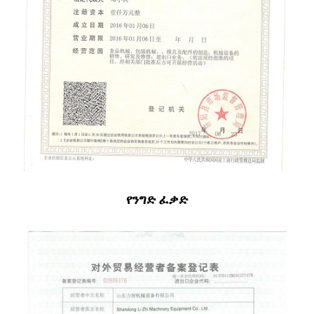
የንግድ ፈቃድ