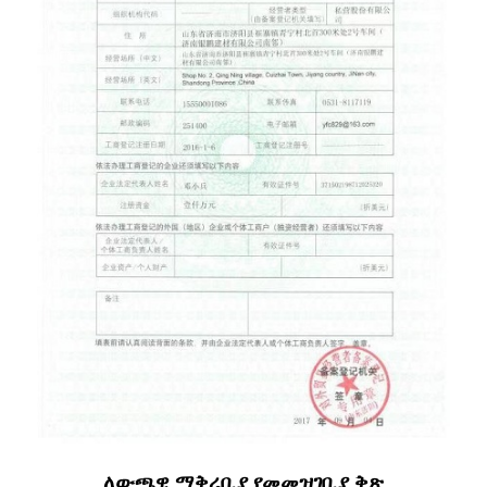
ለውጫዊ ማቅረቢያ የመመዝገቢያ ቅጽ