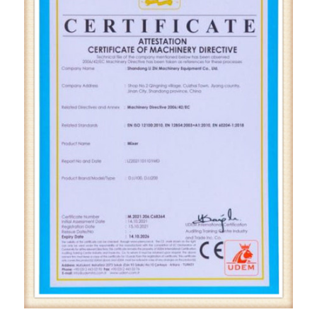
ቤት
ማረጋገጫ