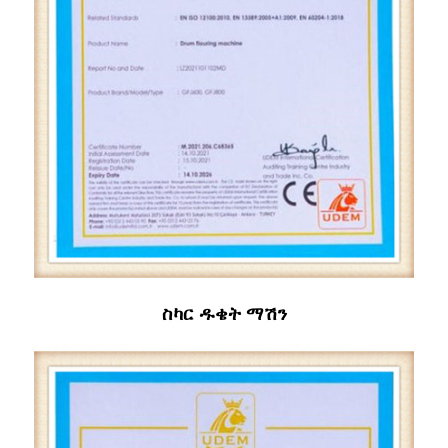
ስካር ዱቄት ማሽን