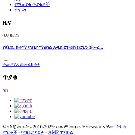
የሚጠየቁ ጥያቄዎች
ያግኙን
ዜና
02/06/25
የጀርሲ ከተማ የገበያ ማዕከል አዲስ ሮቦቲክ በርጌን ጀመረ...
......
ተጨማሪ ይመልከቱ+
ጥያቄ
ላክ
© የቅጂ መብት - 2010-2025: ሁሉም መብቶች የተጠበቁ ናቸው.
ትኩስ
ምርቶች
-
የጣቢያ ካርታ
-
AMP ሞባይል