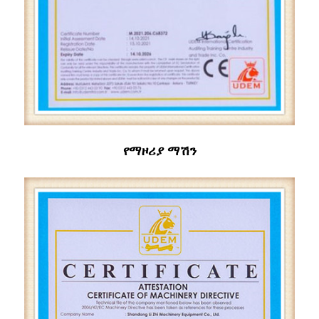
የማዞሪያ ማሽን