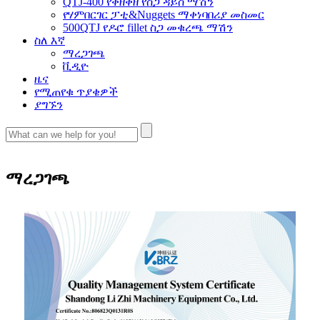
QTJ-400 የቀዘቀዘ የስጋ ዳይስ ማሽን
የሃምበርገር ፓቲ&Nuggets ማቀነባበሪያ መስመር
500QTJ የዶሮ fillet ስጋ መቁረጫ ማሽን
ስለ እኛ
ማረጋገጫ
ቪዲዮ
ዜና
የሚጠየቁ ጥያቄዎች
ያግኙን
ማረጋገጫ