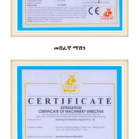
መሸፈኛ ማሽን