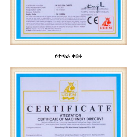
የተጣራ ቀበቶ