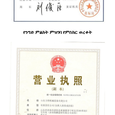
የንግድ ምልክት ምዝገባ የምስክር ወረቀት