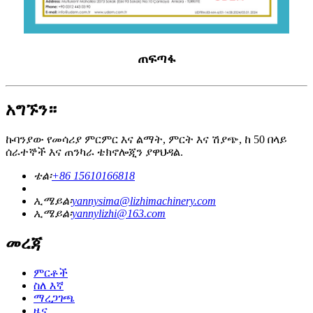
ጠፍጣፋ
አግኙን።
ኩባንያው የመሳሪያ ምርምር እና ልማት, ምርት እና ሽያጭ, ከ 50 በላይ
ሰራተኞች እና ጠንካራ ቴክኖሎጂን ያዋህዳል.
ቴል፡
+86 15610166818
ኢሜይል፡
yannysima@lizhimachinery.com
ኢሜይል፡
yannylizhi@163.com
መረጃ
ምርቶች
ስለ እኛ
ማረጋገጫ
ዜና