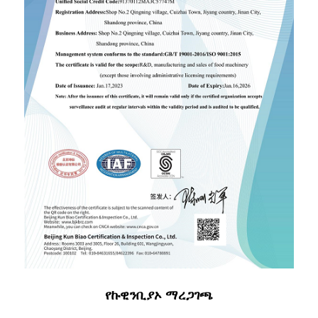
የኩዊንቢያኦ ማረጋገጫ