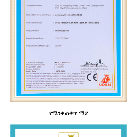
የሚንቀጠቀጥ ማያ