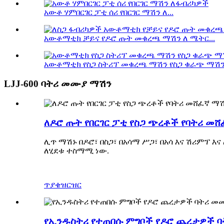
አውቶ ሃምበርገር ፓቲ ሰሪ የበርገር ማሽን ለ...
አውቶማቲክ ቻይና የዶሮ ጡት መቁረጫ ማሽን ለ ሜትር...
አውቶማቲክ የስጋ ስትሪፕ መቁረጫ ማሽን የስጋ ቁራጭ ማሽን.
LJJ-600 ባትሪ መሙያ ማሽን
ለዶሮ ጡት የበርገር ፓቲ የስጋ ጭረቶች የባትሪ መ
ሊጥ ማሽኑ በዶሮ፣ በስጋ፣ በአሳማ ሥጋ፣ በአሳ እና ሽሪምፕ እ
ለሂደቱ ተስማሚ ነው.
ጥያቄ
ዝርዝር
የኢንዱስትሪ የተጠበሱ ምግቦች የዶሮ ጨረታዎች 