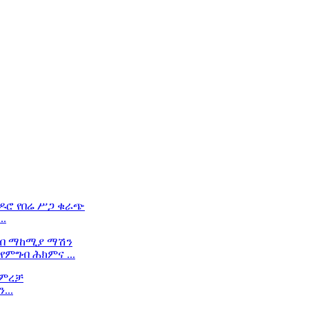
..
የምግብ ሕክምና ...
...