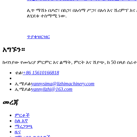
ሊጥ ማሽኑ በዶሮ፣ በስጋ፣ በአሳማ ሥጋ፣ በአሳ እና ሽሪምፕ እ
ለሂደቱ ተስማሚ ነው.
ጥያቄ
ዝርዝር
አግኙን።
ኩባንያው የመሳሪያ ምርምር እና ልማት, ምርት እና ሽያጭ, ከ 50 በላይ ሰራ
ቴል፡
+86 15610166818
ኢሜይል፡
yannysima@lizhimachinery.com
ኢሜይል፡
yannylizhi@163.com
መረጃ
ምርቶች
ስለ እኛ
ማረጋገጫ
ዜና