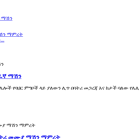
..
ሸፈኛ ማሽን
ና ሌሎች የባህር ምግቦች ላይ ያለውን ሊጥ በባትሪ መጋረጃ እና ከታች ባለው የ
ባትሪ መሙያ ማሽን ማምረት