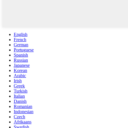
English
French
German
Portuguese
Spanish
Russian
Japanese
Korean
Arabic
Irish
Greek
Turkish
Italian
Danish
Romanian
Indonesian
Czech
Afrikaans
Swedish