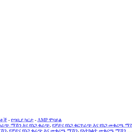
ርቶች
-
የጣቢያ ካርታ
-
AMP ሞባይል
 ቁራጭ ማሽን እና የስጋ ቁራጭ
,
የቻይና የስጋ ቁርጥራጭ እና የስጋ መቁረጫ ማ
ማሽን
,
የቻይና የስጋ ቁራጭ እና መቁረጫ ማሽን
,
የአትክልት መቁረጫ ማሽን