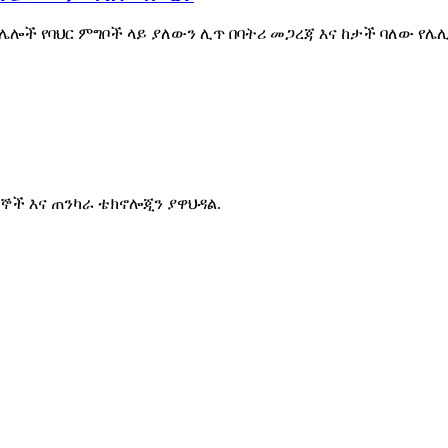
ና ሌሎች የባህር ምግቦች ላይ ያለውን ሊጥ በባትሪ መጋረጃ እና ከታች ባለው የ
ተኞች እና ጠንካራ ቴክኖሎጂን ያዋህዳል.