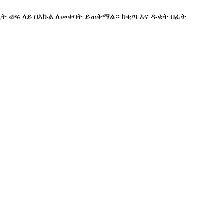
ሌሊት ወፍ ላይ በእኩል ለመቀባት ይጠቅማል። ከቂጣ እና ዱቄት በፊት