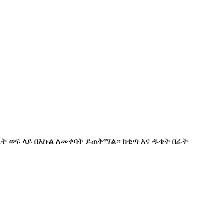
ሌሊት ወፍ ላይ በእኩል ለመቀባት ይጠቅማል። ከቂጣ እና ዱቄት በፊት