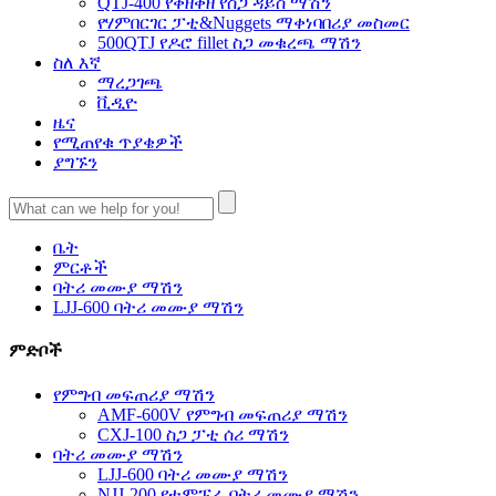
QTJ-400 የቀዘቀዘ የስጋ ዳይስ ማሽን
የሃምበርገር ፓቲ&Nuggets ማቀነባበሪያ መስመር
500QTJ የዶሮ fillet ስጋ መቁረጫ ማሽን
ስለ እኛ
ማረጋገጫ
ቪዲዮ
ዜና
የሚጠየቁ ጥያቄዎች
ያግኙን
ቤት
ምርቶች
ባትሪ መሙያ ማሽን
LJJ-600 ባትሪ መሙያ ማሽን
ምድቦች
የምግብ መፍጠሪያ ማሽን
AMF-600V የምግብ መፍጠሪያ ማሽን
CXJ-100 ስጋ ፓቲ ሰሪ ማሽን
ባትሪ መሙያ ማሽን
LJJ-600 ባትሪ መሙያ ማሽን
NJJ-200 የቴምፑራ ባትሪ መሙያ ማሽን