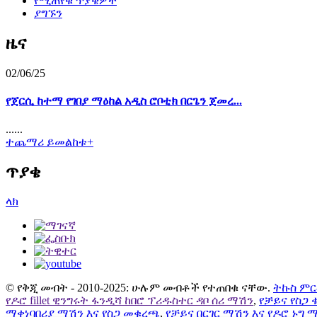
የሚጠየቁ ጥያቄዎች
ያግኙን
ዜና
02/06/25
የጀርሲ ከተማ የገበያ ማዕከል አዲስ ሮቦቲክ በርጌን ጀመረ...
......
ተጨማሪ ይመልከቱ+
ጥያቄ
ላክ
© የቅጂ መብት - 2010-2025: ሁሉም መብቶች የተጠበቁ ናቸው.
ትኩስ ም
የዶሮ fillet ዊንግሩት ፋንዲሻ ከበሮ ፕሪዱስተር ዳቦ ሰሪ ማሽን
,
የቻይና የስጋ
ማቀነባበሪያ ማሽን እና የስጋ መቁረጫ
,
የቻይና በርገር ማሽን እና የዶሮ ኑግ 