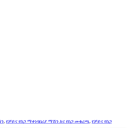
ሽን
,
የቻይና የስጋ ማቀነባበሪያ ማሽን እና የስጋ መቁረጫ
,
የቻይና የስጋ