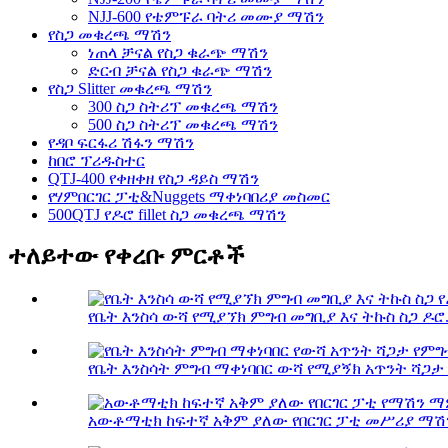
NJJ-600 የቴምፑራ ባትሪ መሙያ ማሽን
የስጋ መቁረጫ ማሽን
ነጠላ ቻናል የስጋ ቁራጭ ማሽን
ድርብ ቻናል የስጋ ቁራጭ ማሽን
የስጋ Slitter መቁረጫ ማሽን
300 ስጋ ስትሪፕ መቁረጫ ማሽን
500 ስጋ ስትሪፕ መቁረጫ ማሽን
የዳቦ ፍርፋሪ ሽፋን ማሽን
ከበሮ ፕሪዱስተር
QTJ-400 የቀዘቀዘ የስጋ ዳይስ ማሽን
የሃምበርገር ፓቲ&Nuggets ማቀነባበሪያ መስመር
500QTJ የዶሮ fillet ስጋ መቁረጫ ማሽን
ተለይተው የቀረቡ ምርቶች
የቤት እንስሳ ውሻ የሚያኘክ ምግብ መግቢያ እና ትኩስ ስጋ ዶሮ.
የቤት እንስሳት ምግብ ማቀነባበር ውሻ የሚያኝክ አጥንት ሻጋታ 
አውቶማቲክ ከፍተኛ አቅም ያለው የበርገር ፓቲ መሥሪያ ማሽን