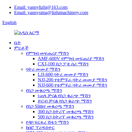
Email: yannylizhi@163.com
Email: yannysima@lizhimachinery.com
English
ቤት
ምርቶች
የምግብ መፍጠሪያ ማሽን
AMF-600V የምግብ መፍጠሪያ ማሽን
CXJ-100 ስጋ ፓቲ ሰሪ ማሽን
ባትሪ መሙያ ማሽን
LJJ-600 ባትሪ መሙያ ማሽን
NJJ-200 የቴምፑራ ባትሪ መሙያ ማሽን
NJJ-600 የቴምፑራ ባትሪ መሙያ ማሽን
የስጋ መቁረጫ ማሽን
ነጠላ ቻናል የስጋ ቁራጭ ማሽን
ድርብ ቻናል የስጋ ቁራጭ ማሽን
የስጋ Slitter መቁረጫ ማሽን
300 ስጋ ስትሪፕ መቁረጫ ማሽን
500 ስጋ ስትሪፕ መቁረጫ ማሽን
የዳቦ ፍርፋሪ ሽፋን ማሽን
ከበሮ ፕሪዱስተር