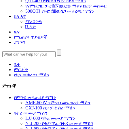
QTJ-400 የቀዘቀዘ የስጋ ዳይስ ማሽን
የሃምበርገር ፓቲ&Nuggets ማቀነባበሪያ መስመር
500QTJ የዶሮ fillet ስጋ መቁረጫ ማሽን
ስለ እኛ
ማረጋገጫ
ቪዲዮ
ዜና
የሚጠየቁ ጥያቄዎች
ያግኙን
ቤት
ምርቶች
የስጋ መቁረጫ ማሽን
ምድቦች
የምግብ መፍጠሪያ ማሽን
AMF-600V የምግብ መፍጠሪያ ማሽን
CXJ-100 ስጋ ፓቲ ሰሪ ማሽን
ባትሪ መሙያ ማሽን
LJJ-600 ባትሪ መሙያ ማሽን
NJJ-200 የቴምፑራ ባትሪ መሙያ ማሽን
NJJ-600 የቴምፑራ ባትሪ መሙያ ማሽን