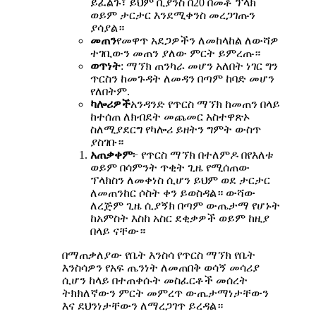
ይፈልጉ፣ ይህም ቢያንስ በ20 በመቶ ፕላክ
ወይም ታርታር እንደሚቀንስ መረጋገጡን
ያሳያል።
መጠን
የመዋጥ አደጋዎችን ለመከላከል ለውሻዎ
ተገቢውን መጠን ያለው ምርት ይምረጡ።
ወጥነት
: ማኘክ ጠንካራ መሆን አለበት ነገር ግን
ጥርስን ከመጉዳት ለመዳን በጣም ከባድ መሆን
የለበትም.
ካሎሪዎች
አንዳንድ የጥርስ ማኘክ ከመጠን በላይ
ከተሰጠ ለክብደት መጨመር አስተዋጽኦ
ስለሚያደርግ የካሎሪ ይዘትን ግምት ውስጥ
ያስገቡ።
አጠቃቀም
፦ የጥርስ ማኘክ በተለምዶ በየእለቱ
ወይም በሳምንት ጥቂት ጊዜ የሚሰጠው
ፕላክስን ለመቀነስ ሲሆን ይህም ወደ ታርታር
ለመጠንከር ሶስት ቀን ይወስዳል። ውሻው
ለረጅም ጊዜ ሲያኝክ በጣም ውጤታማ የሆኑት
ከአምስት እስከ አስር ደቂቃዎች ወይም ከዚያ
በላይ ናቸው።
በማጠቃለያው የቤት እንስሳ የጥርስ ማኘክ የቤት
እንስሳዎን የአፍ ጤንነት ለመጠበቅ ወሳኝ መሳሪያ
ሲሆን ከላይ በተጠቀሱት መስፈርቶች መሰረት
ትክክለኛውን ምርት መምረጥ ውጤታማነታቸውን
እና ደህንነታቸውን ለማረጋገጥ ይረዳል።