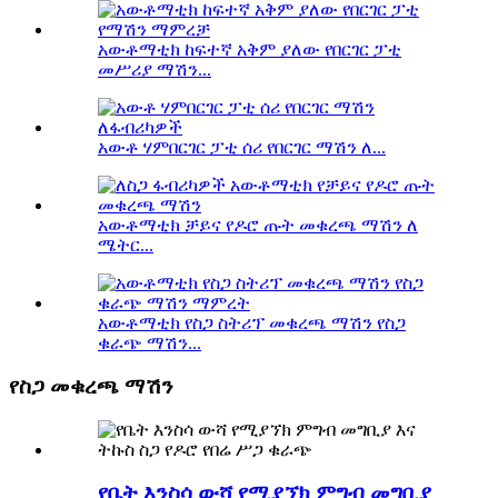
አውቶማቲክ ከፍተኛ አቅም ያለው የበርገር ፓቲ
መሥሪያ ማሽን...
አውቶ ሃምበርገር ፓቲ ሰሪ የበርገር ማሽን ለ...
አውቶማቲክ ቻይና የዶሮ ጡት መቁረጫ ማሽን ለ
ሜትር...
አውቶማቲክ የስጋ ስትሪፕ መቁረጫ ማሽን የስጋ
ቁራጭ ማሽን...
የስጋ መቁረጫ ማሽን
የቤት እንስሳ ውሻ የሚያኘክ ምግብ መግቢያ