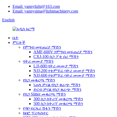
Email: yannylizhi@163.com
Email: yannysima@lizhimachinery.com
English
ቤት
ምርቶች
የምግብ መፍጠሪያ ማሽን
AMF-600V የምግብ መፍጠሪያ ማሽን
CXJ-100 ስጋ ፓቲ ሰሪ ማሽን
ባትሪ መሙያ ማሽን
LJJ-600 ባትሪ መሙያ ማሽን
NJJ-200 የቴምፑራ ባትሪ መሙያ ማሽን
NJJ-600 የቴምፑራ ባትሪ መሙያ ማሽን
የስጋ መቁረጫ ማሽን
ነጠላ ቻናል የስጋ ቁራጭ ማሽን
ድርብ ቻናል የስጋ ቁራጭ ማሽን
የስጋ Slitter መቁረጫ ማሽን
300 ስጋ ስትሪፕ መቁረጫ ማሽን
500 ስጋ ስትሪፕ መቁረጫ ማሽን
የዳቦ ፍርፋሪ ሽፋን ማሽን
ከበሮ ፕሪዱስተር