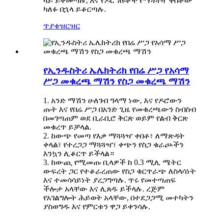
ላይ ይቀመጣሉ, እና የዶሮ ጡቶች የማጓጓዣ ቀበቶው
ካለፉ በኋላ ይቆርጣሉ.
ጥያቄ
ዝርዝር
የኢንዱስትሪ ኤሌክትሪክ የበሬ ሥጋ የአሳማ
ሥጋ መቁረጫ ማሽን የስጋ መቁረጫ ማሽን
1. አንድ ማሽን ሁለገብ ዓላማ ነው, እና የዶሮውን
ጡት እና የበሬ ሥጋ በአንድ ጊዜ የመቁረጫውን ስብስብ
በመገጣጠም ወደ ቢራቢሮ ቅርጽ ወይም የልብ ቅርጽ
መቁረጥ ይቻላል.
2. ከውጭ የመጣ የእቃ ማጓጓዣ ቀበቶ፣ ለማጽዳት
ቀላል፣ የተረጋጋ ማጓጓዣ፣ ቀጭን የስጋ ቁራጮችን
እንኳን ሊቆርጥ ይችላል።
3. ከውጪ የሚመጡ ቢላዎች ከ 0.3 ሚሊ ሜትር
ውፍረት ጋር የተቆራረጠው የስጋ ቁርጥራጭ ለስላሳነት
እና ተመሳሳይነት ያረጋግጣሉ. ጥሩ የመተጣጠፍ
ችሎታ አላቸው እና ሊጸዱ ይችላሉ. ረጅም
የአገልግሎት ሕይወት አላቸው, በተደጋጋሚ መተካትን
ያስወግዱ እና የምርቱን ዋጋ ይቀንሳሉ.