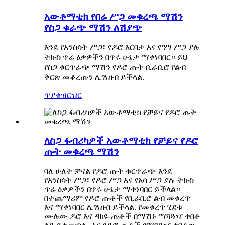
አውቶማቲክ የበሬ ሥጋ መቁረጫ ማሽን
የስጋ ቁራጭ ማሽን ለሽያጭ
እንደ የእንስሳት ሥጋ፣ የዶሮ እርባታ እና የዓሣ ሥጋ ያሉ
ትኩስ ጥሬ ዕቃዎችን በጥሩ ሁኔታ ማቀነባበር። ይህ
የስጋ ቁርጥራጭ ማሽን የዶሮ ጡት ቢራቢሮ የልብ
ቅርጽ መቆረጡን ሊገነዘብ ይችላል.
ጥያቄ
ዝርዝር
ለስጋ ፋብሪካዎች አውቶማቲክ የቻይና የዶሮ
ጡት መቁረጫ ማሽን
ባለ ሁለት ቻናል የዶሮ ጡት ቁርጥራጭ እንደ
የእንስሳት ሥጋ፣ የዶሮ ሥጋ እና የአሳ ሥጋ ያሉ ትኩስ
ጥሬ ዕቃዎችን በጥሩ ሁኔታ ማቀነባበር ይችላል።
በተጨማሪም የዶሮ ጡቶች የቢራቢሮ ልብ መቁረጥ
እና ማቀነባበር ሊገነዘብ ይችላል. የመቁረጥ ሂደቱ
ሙሉው ዶሮ እና ዳክዬ ጡቶች በማሽኑ ማጓጓዣ ቀበቶ