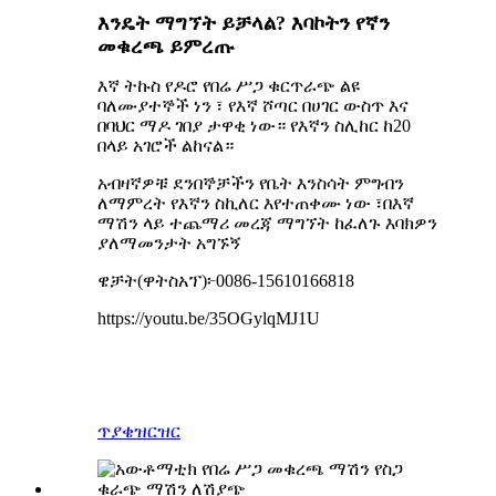
እንዴት ማግኘት ይቻላል? እባኮትን የኛን
መቁረጫ ይምረጡ
እኛ ትኩስ የዶሮ የበሬ ሥጋ ቁርጥራጭ ልዩ
ባለሙያተኞች ነን ፣ የእኛ ሾጣር በሀገር ውስጥ እና
በባህር ማዶ ገበያ ታዋቂ ነው። የእኛን ስሊከር ከ20
በላይ አገሮች ልከናል።
አብዛኛዎቹ ደንበኞቻችን የቤት እንስሳት ምግብን
ለማምረት የእኛን ስኪለር እየተጠቀሙ ነው ፣በእኛ
ማሽን ላይ ተጨማሪ መረጃ ማግኘት ከፈለጉ እባክዎን
ያለማመንታት አግኙኝ
ዌቻት(ዋትስአፕ)፦
0086-15610166818
https://youtu.be/35OGylqMJ1U
ጥያቄ
ዝርዝር