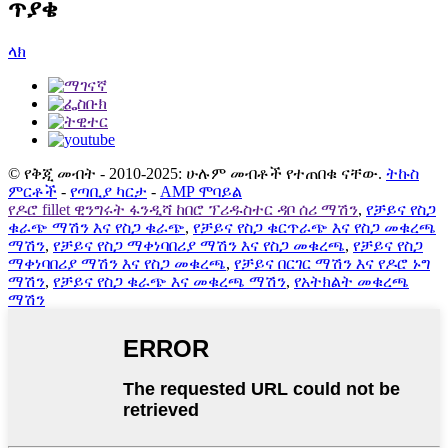
ጥያቄ
ላክ
© የቅጂ መብት - 2010-2025: ሁሉም መብቶች የተጠበቁ ናቸው.
ትኩስ
ምርቶች
-
የጣቢያ ካርታ
-
AMP ሞባይል
የዶሮ fillet ዊንግሩት ፋንዲሻ ከበሮ ፕሪዱስተር ዳቦ ሰሪ ማሽን
,
የቻይና የስጋ
ቁራጭ ማሽን እና የስጋ ቁራጭ
,
የቻይና የስጋ ቁርጥራጭ እና የስጋ መቁረጫ
ማሽን
,
የቻይና የስጋ ማቀነባበሪያ ማሽን እና የስጋ መቁረጫ
,
የቻይና የስጋ
ማቀነባበሪያ ማሽን እና የስጋ መቁረጫ
,
የቻይና በርገር ማሽን እና የዶሮ ኑግ
ማሽን
,
የቻይና የስጋ ቁራጭ እና መቁረጫ ማሽን
,
የአትክልት መቁረጫ
ማሽን