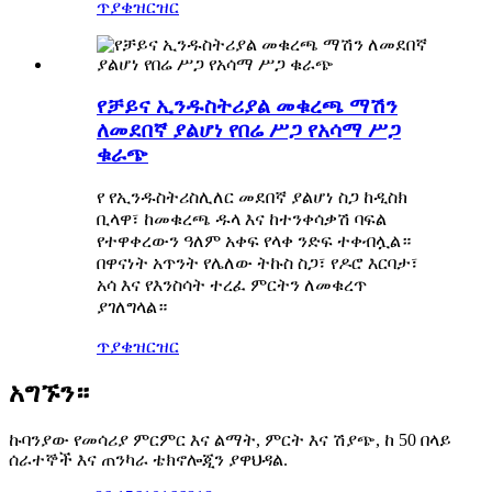
ጥያቄ
ዝርዝር
የቻይና ኢንዱስትሪያል መቁረጫ ማሽን
ለመደበኛ ያልሆነ የበሬ ሥጋ የአሳማ ሥጋ
ቁራጭ
የ
የኢንዱስትሪ
ስሊለር
መደበኛ ያልሆነ ስጋ
ከዲስክ
ቢላዋ፣ ከመቁረጫ ዱላ እና ከተንቀሳቃሽ ባፍል
የተዋቀረውን ዓለም አቀፍ የላቀ ንድፍ ተቀብሏል።
በዋናነት አጥንት የሌለው ትኩስ ስጋ፣ የዶሮ እርባታ፣
አሳ እና የእንስሳት ተረፈ ምርትን ለመቁረጥ
ያገለግላል።
ጥያቄ
ዝርዝር
አግኙን።
ኩባንያው የመሳሪያ ምርምር እና ልማት, ምርት እና ሽያጭ, ከ 50 በላይ
ሰራተኞች እና ጠንካራ ቴክኖሎጂን ያዋህዳል.