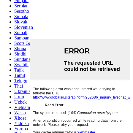
Punjabi
Serbian
Sesotho
Sinhala
Slovak
Slovenian
Somali
Samoan
Scots Gaelic
Shona
Sindhi
Sundanese
Swahili
Tajik
Tamil
Telugu
Thai
Ukrainian
Urdu
Uzbek
Vietnamese
Welsh
Xhosa
Yiddish
Yoruba