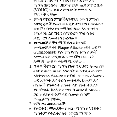
የጥርስ ንፅህና ማኘክ እና ቬትራደንት ዶግ
ማኘክ በእንስሳት ህክምና የአፍ ጤና ምክር ቤት
(VOHC) የፀደቁ ለምግብነት የሚውሉ
ምርቶች ናቸው።
የውሻ የጥርስ ምግቦች
አንዳንድ የውሻ ምግብ
አዘገጃጀቶች የቆዳ መፋቂያ ተግባርን በመፍጠር
ወይም ባክቴሪያን የሚከላከለው እና ንጣፉን
የሚቀንስ ልዩ ሽፋን በማድረግ ፕላክስ እና
ታርታርን ለመቀነስ ይረዳሉ።
መጫወቻዎችን ማኘክ
እንደ ኮንግ®
መጫወቻዎች፣ Plaque Attackers®፣ ወይም
Gumabones® ያሉ የማይበሉ አማራጮች
ለምግብነት የሚውሉ ምግቦችን በፍጥነት
ለማኘክ ውሾች ተስማሚ ናቸው።
ጥቅሞች
የጥርስ ማኘክ የአፍ ንጽህናን ለመጠበቅ
ብቻ ሳይሆን ለቤት እንስሳት አጠቃላይ ጤናም
አስተዋጽኦ ያደርጋል። የፕላክ ቁጥጥር አለመኖር
ወደ አጥንት እና ጥርስ መጥፋት, ህመም እና
በሌሎች የሰውነት አካላት ላይ የሩቅ ተጽእኖ
ያስከትላል. ከዕለታዊ የጥርስ መቦረሽ አሠራር
ጋር ተያይዞ ጥቅም ላይ ሲውሉ በጣም
ውጤታማ ናቸው.
የምርጫ መስፈርቶች
:
የVOHC ማጽደቅ
፦ የጥርስ ማኘክ የ VOHC
ማኅተም የተፈቀደለት የጥርስ ማኘክን