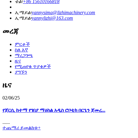
ቴል፡
+86 15610166818
ኢሜይል፡
yannysima@lizhimachinery.com
ኢሜይል፡
yannylizhi@163.com
መረጃ
ምርቶች
ስለ እኛ
ማረጋገጫ
ዜና
የሚጠየቁ ጥያቄዎች
ያግኙን
ዜና
02/06/25
የጀርሲ ከተማ የገበያ ማዕከል አዲስ ሮቦቲክ በርጌን ጀመረ...
......
ተጨማሪ ይመልከቱ+