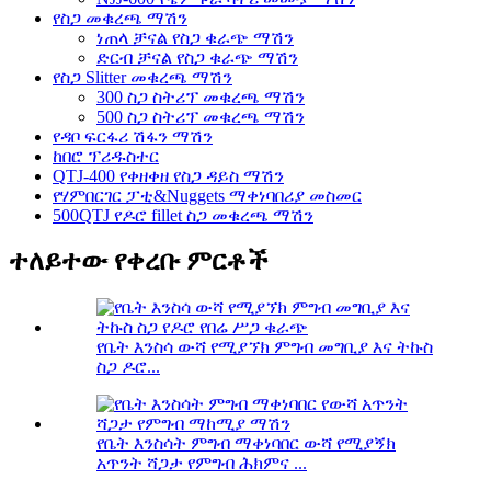
የስጋ መቁረጫ ማሽን
ነጠላ ቻናል የስጋ ቁራጭ ማሽን
ድርብ ቻናል የስጋ ቁራጭ ማሽን
የስጋ Slitter መቁረጫ ማሽን
300 ስጋ ስትሪፕ መቁረጫ ማሽን
500 ስጋ ስትሪፕ መቁረጫ ማሽን
የዳቦ ፍርፋሪ ሽፋን ማሽን
ከበሮ ፕሪዱስተር
QTJ-400 የቀዘቀዘ የስጋ ዳይስ ማሽን
የሃምበርገር ፓቲ&Nuggets ማቀነባበሪያ መስመር
500QTJ የዶሮ fillet ስጋ መቁረጫ ማሽን
ተለይተው የቀረቡ ምርቶች
የቤት እንስሳ ውሻ የሚያኘክ ምግብ መግቢያ እና ትኩስ
ስጋ ዶሮ...
የቤት እንስሳት ምግብ ማቀነባበር ውሻ የሚያኝክ
አጥንት ሻጋታ የምግብ ሕክምና ...