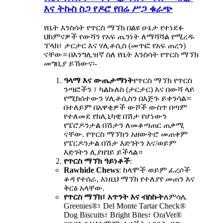
እና ትኩስ ስጋ የዶሮ የበሬ ሥጋ ቁራጭ
የቤት እንስሳት የጥርስ ማኘክ በልዩ ሁኔታ የተነደፉ
ህክምናዎች የውሻን የአፍ ጤንነት ለማሻሻል የሚረዱ
ፕላክ፣ ታርታር እና ሃሊቶሲስ (መጥፎ የአፍ ጠረን)
ናቸው። በእንግሊዝኛ ስለ የቤት እንስሳት የጥርስ ማኘክ
መግቢያ ይኸውና፡-
ዓላማ እና ውጤታማነት
የጥርስ ማኘክ የጥርስ
ንጣፎችን ፣ ካልኩለስ (ታርታር) እና በውሻ ላይ
የሚከሰተውን ሃሊቶሲስን በእጅጉ ይቀንሳል።
በተለይም በአዋቂዎች ውሾች ውስጥ በጣም
የተለመደ የክሊኒካዊ በሽታ የሆነውን
የፔሮዶንታል በሽታን ለመቆጣጠር ጠቃሚ
ናቸው. የጥርስ ማኘክን አዘውትሮ መጠቀም
የፔርዶንታል በሽታ እድገትን እና/ወይም
እድገትን ሊያዘገይ ይችላል።
የጥርስ ማኘክ ዓይነቶች
:
Rawhide Chews
: ከላሞች ወይም ፈረሶች
ቆዳ የተሰራ, እነዚህ ማኘክ የተለያየ መጠን እና
ቅርፅ አላቸው.
የጥርስ ማኘክ፣ አጥንት እና ብስኩት
ለምሳሌ
Greenies®፣ Del Monte Tartar Check®
Dog Biscuits፣ Bright Bites፣ OraVet®